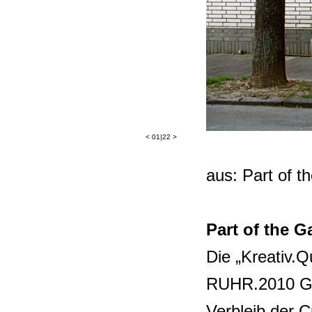
<
01|22
>
aus: Part of 
Part of the 
Die „Kreativ.
RUHR.2010 Gm
Verbleib der C