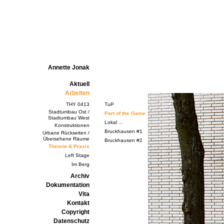
Annette Jonak
Aktuell
Arbeiten
THY 0413
TuP
Stadtumbau Ost /
Part of the Game
Stadtumbau West
Lokal ...
Konstruktionen
Bruckhausen #1
Urbane Rückseiten /
Übersehene Räume
Bruckhausen #2
Theorie & Praxis
Left Stage
Im Berg
Archiv
Dokumentation
Vita
Kontakt
Copyright
Datenschutz