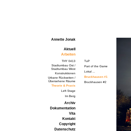
Annette Jonak
Aktuell
Arbeiten
THY 0413
TuP
Stadtumbau Ost /
Part of the Game
Stadtumbau West
Lokal ...
Konstruktionen
Bruckhausen #1
Urbane Rückseiten /
Übersehene Räume
Bruckhausen #2
Theorie & Praxis
Left Stage
Im Berg
Archiv
Dokumentation
Vita
Kontakt
Copyright
Datenschutz