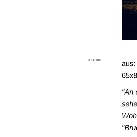
<
01|10
>
aus:
65x8
"An 
sehe
Wohn
"Bru