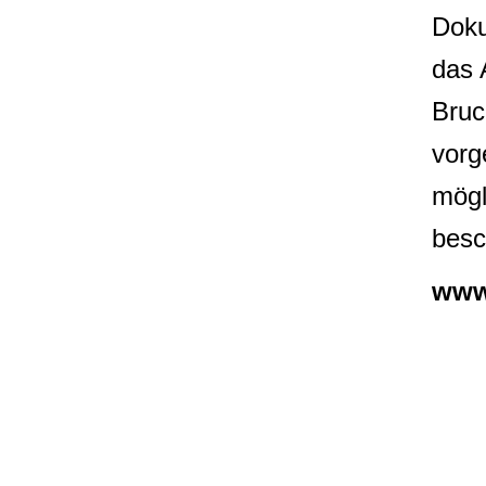
Doku
das 
Bruc
vorg
mögl
besc
www.