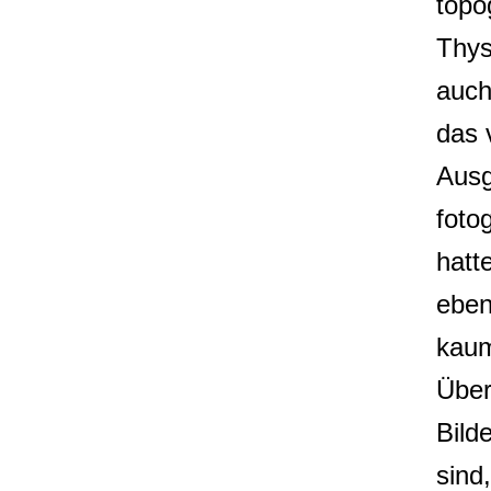
topo
Thys
auch
das 
Ausg
foto
hatt
eben
kaum
Über
Bild
sind