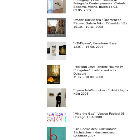
Fotografia Contemporanea, Cinisello
Balsamo, Milano, Italien 14.03. -
03.05. 2009
Urbane Rückseiten / Übersehene
Räume, Galerie Mikro, Düsseldorf (E)
10.10. - 19.11. 2008
"KD-Diplom", Kunsthaus Essen
12.07. - 16.08. 2008
"Hier und Jetzt - andere Räume im
Ruhrgebiet", Liebfrauenkirche,
Duisburg
11.07. - 10.08. 2008
"Epson Art-Photo-Award", Art-Cologne,
Köln 2008
"Mind the Gap", Version Festival 08,
Chicago, USA 2008
"Die Poesie des Funktionalen",
Sächsisches Industriemuseum
Chemnitz 2007