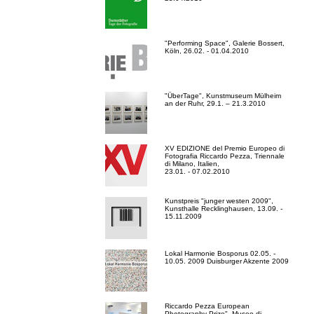
"Performing Space", Galerie Bossert,
Köln, 26.02. - 01.04.2010
"ÜberTage", Kunstmuseum Mülheim
an der Ruhr, 29.1. – 21.3.2010
XV EDIZIONE del Premio Europeo di
Fotografia Riccardo Pezza, Triennale
di Milano, Italien,
23.01. - 07.02.2010
Kunstpreis "junger westen 2009",
Kunsthalle Recklinghausen, 13.09. -
15.11.2009
Lokal Harmonie Bosporus 02.05. -
10.05. 2009 Duisburger Akzente 2009
Riccardo Pezza European
Photography Prize", Museo di