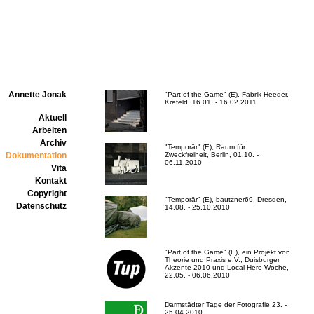
Annette Jonak
"Part of the Game" (E), Fabrik Heeder,
Krefeld, 16.01. - 16.02.2011
Aktuell
Arbeiten
Archiv
"Temporär" (E), Raum für
Dokumentation
Zweckfreiheit, Berlin, 01.10. -
06.11.2010
Vita
Kontakt
Copyright
"Temporär" (E), bautzner69, Dresden,
Datenschutz
14.08. - 25.10.2010
"Part of the Game" (E), ein Projekt von
Theorie und Praxis e.V., Duisburger
Akzente 2010 und Local Hero Woche,
22.05. - 06.06.2010
Darmstädter Tage der Fotografie 23. -
25.04.2010