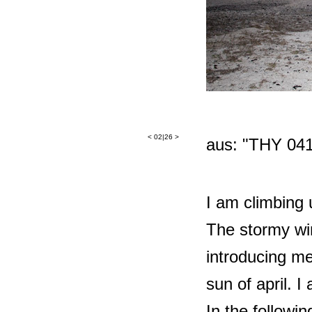
<
02|26
>
aus: "THY 041
I am climbing 
The stormy win
introducing m
sun of april. I
In the followi