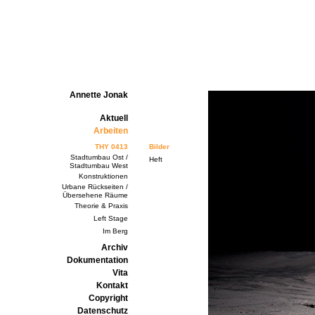
Annette Jonak
Aktuell
Arbeiten
THY 0413
Bilder
Stadtumbau Ost /
Heft
Stadtumbau West
Konstruktionen
Urbane Rückseiten /
Übersehene Räume
Theorie & Praxis
Left Stage
Im Berg
Archiv
Dokumentation
Vita
Kontakt
Copyright
Datenschutz